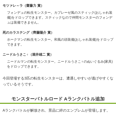
モツァレ～ラ
（齋藤力 賞）
フォンデュの転生モンスター。カプレーゼ風のスティック(おしゃれ装
備)をドロップできます。スティックなので仲間モンスターのフォンデ
ュは装備できません。
死のカラステング
（齊藤陽介 賞）
ホークマンの転生モンスター。和風の頭装備(おしゃれ装備)をドロップ
できます。
ニードルうさこ♀
（堀井雄二 賞）
ニードルマンの転生モンスター。ニードルうさこ♀のぬいぐるみ(家具)
をドロップできます。
今回登場する3匹の転生モンスターは、遭遇しやすいが逃げやすくな
っているそうです。
モンスターバトルロード Aランクバトル追加
Aランクバトルが解放され、景品に絆のエンブレムが登場します。