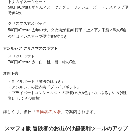
トナカイスーツセット
500円/Crysta ずきん／スーツ／グローブ／シューズ + ドレスアップ優
待券4枚
クリスマス衣装パック
500円/Crysta 去年のサンタ衣装が復刻 帽子／上／下／手袋／靴の5点
今年はドレスアップ優待券5枚つき
アンルシア クリスマスのギフト
メリクリギフト
700円/Crysta 赤・白・桃・紺・緑の5色
次回予告
・新ドルボード『魔法のほうき』
・アンルシアの鎧衣装『ブレイブギフト』
・プライベートコンシェルジュの衣装(男女5色ずつ)、ふるまい方(4種
類)、しぐさ(3種類)
詳しくは、後日『
冒険者の広場
』で案内されます。
スマフォ版 冒険者のお出かけ超便利ツールのアップ