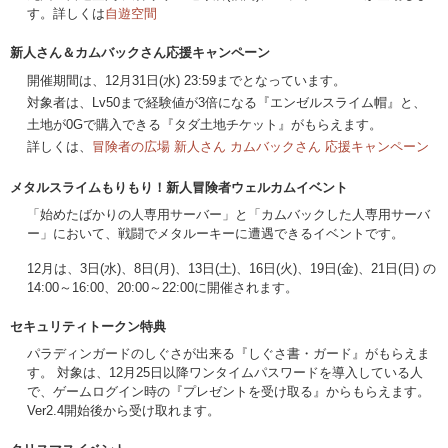
す。詳しくは
自遊空間
新人さん＆カムバックさん応援キャンペーン
開催期間は、12月31日(水) 23:59までとなっています。
対象者は、Lv50まで経験値が3倍になる『エンゼルスライム帽』と、
土地が0Gで購入できる『タダ土地チケット』がもらえます。
詳しくは、
冒険者の広場 新人さん カムバックさん 応援キャンペーン
メタルスライムもりもり！新人冒険者ウェルカムイベント
「始めたばかりの人専用サーバー」と「カムバックした人専用サーバ
ー」において、戦闘でメタルーキーに遭遇できるイベントです。
12月は、3日(水)、8日(月)、13日(土)、16日(火)、19日(金)、21日(日) の
14:00～16:00、20:00～22:00に開催されます。
セキュリティトークン特典
パラディンガードのしぐさが出来る『しぐさ書・ガード』がもらえま
す。 対象は、12月25日以降ワンタイムパスワードを導入している人
で、ゲームログイン時の『プレゼントを受け取る』からもらえます。
Ver2.4開始後から受け取れます。