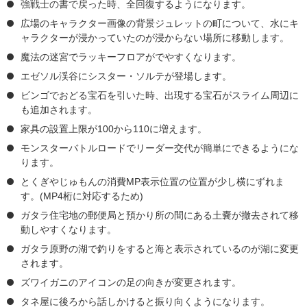
強戦士の書で戻った時、全回復するようになります。
広場のキャラクター画像の背景ジュレットの町について、水にキ
ャラクターが浸かっていたのが浸からない場所に移動します。
魔法の迷宮でラッキーフロアがでやすくなります。
エゼソル渓谷にシスター・ソルテが登場します。
ビンゴでおどる宝石を引いた時、出現する宝石がスライム周辺に
も追加されます。
家具の設置上限が100から110に増えます。
モンスターバトルロードでリーダー交代が簡単にできるようにな
ります。
とくぎやじゅもんの消費MP表示位置の位置が少し横にずれま
す。(MP4桁に対応するため)
ガタラ住宅地の郵便局と預かり所の間にある土嚢が撤去されて移
動しやすくなります。
ガタラ原野の湖で釣りをすると海と表示されているのが湖に変更
されます。
ズワイガニのアイコンの足の向きが変更されます。
タネ屋に後ろから話しかけると振り向くようになります。