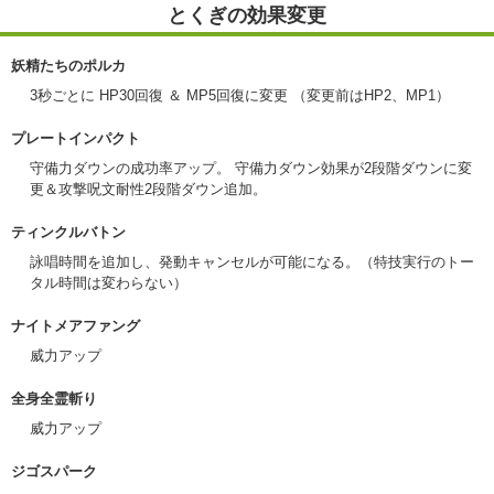
とくぎの効果変更
妖精たちのポルカ
3秒ごとに HP30回復 ＆ MP5回復に変更 （変更前はHP2、MP1）
プレートインパクト
守備力ダウンの成功率アップ。 守備力ダウン効果が2段階ダウンに変
更＆攻撃呪文耐性2段階ダウン追加。
ティンクルバトン
詠唱時間を追加し、発動キャンセルが可能になる。（特技実行のトー
タル時間は変わらない）
ナイトメアファング
威力アップ
全身全霊斬り
威力アップ
ジゴスパーク