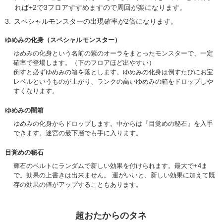
れば+2で3フロアすすめますので周回が楽になります。
スペシャルモンスターの出現確率が2倍になります。
ゆめみの化身（スペシャルモンスター）
ゆめみの化身という名前の紫のオーラをまとったモンスターで、一定
確率で登場します。（下のフロアほど出やすい）
倒すと必ずゆめみの箱を落とします。ゆめみの化身は倒すたびにお宝
レベルというものが上がり、ランクの高いゆめみの箱をドロップしや
すくなります。
ゆめみの闇箱
ゆめみの化身からドロップします。中からは『目覚めの秘石』を入手
できます。迷宮の最下層でも手に入ります。
目覚めの秘石
輝石のベルトにランダムで新しい効果を付けられます。最大で+4ま
で。効果の上書きは出来ません。 運がいいと、新しい効果に加えて既
存の効果の値がアップすることもあります。
超おたからのタネ