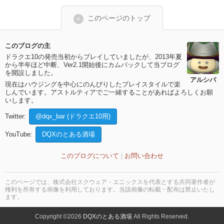
このページのトップ
このブログの主
ドラクエ10の発売当初からプレイしていましたが、2013年夏
から半年ほど中断、Ver2.1開始後にカムバックして当ブログ
を開設しました。
アルシバ
現在はハウジングを中心にのんびりしたプレイスタイルで楽
しんでいます。アストルティアでご一緒することがあればよろしくお願
いします。
Twitter:
@dqx_bar (ドラクエ10用)
YouTube:
DQXのとある酒場
このブログについて
|
お問い合わせ
このページでは、株式会社スクウェア・エニックスを代表とする共同著作者が
権利を所有する画像を利用しております。当該画像の転載・配布は禁止いたし
ます。
Copyright ©2026
DQXのとある酒場
All Rights Reserved.