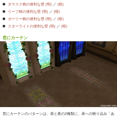
ダマスク柄の便利な壁 (明)
／
(暗)
リーフ柄の便利な壁 (明)
／
(暗)
ガーリー柄の便利な壁 (明)
／
(暗)
スターライトの便利な壁 (明)
／
(暗)
窓にカーテン
窓にカーテンのパターンは、昼と夜の2種類に、床への映り込み「あ