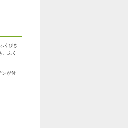
、ふくびき
も、ふく
テンが付