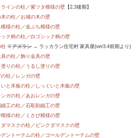
クラインの柱／紫ツタ模様の壁
【2.3後期】
の木の柱／お城の木の壁
ち模様の柱／金ぶち模様の壁
シック柄の柱／白ゴシック柄の壁
の柱
※
アズラン
→ ラッカラン住宅村 家具屋(ver3.4前期より)
金具の柱／飾り金具の壁
し塗りの柱／うるし塗りの壁
ガの柱／レンガの壁
くいと木板の柱／しっくいと木板の壁
レンガの柱／あおレンガの壁
刻細工の柱／石彫刻細工の壁
び模様の柱／くさび模様の壁
クダマスクの柱／ピンクダマスクの壁
ルデントーテムの柱／ゴールデントーテムの壁