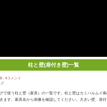
柱と壁(扉付き壁)一覧
0 -
4コメント
ング
グで使う柱と壁（家具）の一覧です。柱と壁はカミハルムイ南
きます。家具名から画像を確認してください。大きい壁、扉付
。