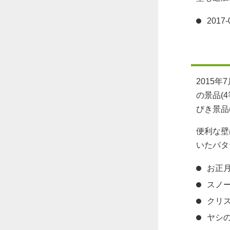
201
2015
の景品(
びき景品
便利な壁
いたパタ
お正
スノ
クリ
ヤシ