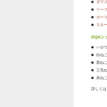
ダマス
リーフ
ガーリ
スター
DQXシ
ハロ
白ね
黒ね
三毛
灰ね
詳しくは