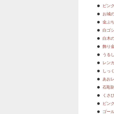
ピン
お城
金ぶ
白ゴ
白木
飾り
うる
レン
しっ
あお
石彫
くさ
ピン
ゴー