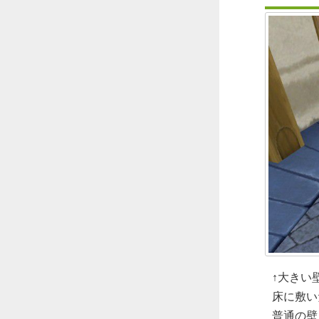
↑大きい
床に敷い
普通の壁