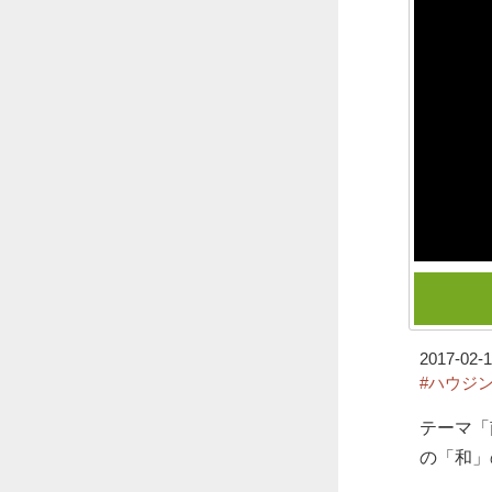
2017-02-1
#ハウジ
テーマ「
の「和」