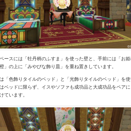
ペースには「牡丹柄のふすま」を使った壁と、手前には「お姫
橙」の上に「みやびな飾り皿」を重ね置きしています。
は「色飾りタイルのベッド」と「光飾りタイルのベッド」を使
はベッドに限らず、イスやソファも成功品と大成功品をペアに
けています。