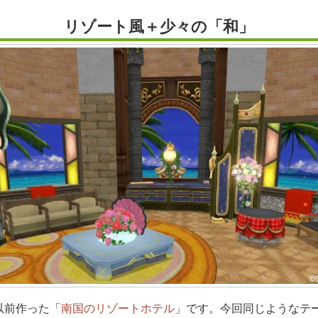
リゾート風＋少々の「和」
以前作った「
南国のリゾートホテル
」です。今回同じようなテ