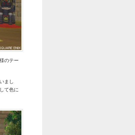
様のテー
いまし
して色に