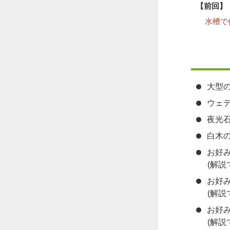
【前回】
水槽で
大型の
ウェデ
夜光石
白木の
お好み
(解
お好み
(解
お好み
(解