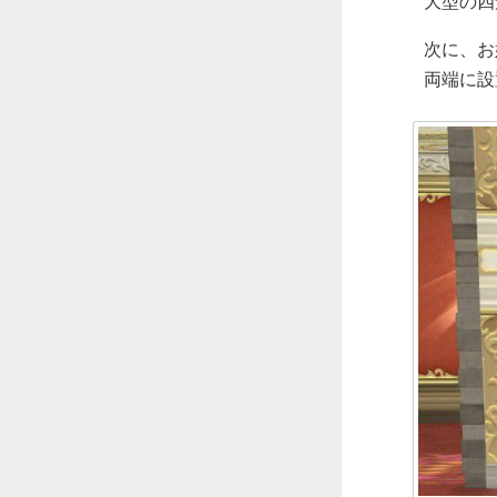
大型の四
次に、お
両端に設