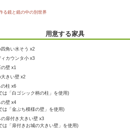
作る鏡と鏡の中の別世界
用意する家具
四角い水そう x2
ィカウンタ小 x3
の壁 x1
大きい壁 x2
の柱 x6
説では「白ゴシック柄の柱」を使用)
の壁 x4
説では「金ぶち模様の壁」を使用)
の扉付き大きい壁 x3
説では「扉付きお城の大きい壁」を使用)